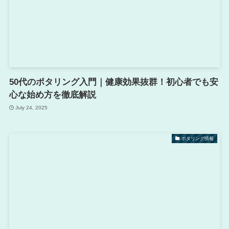
50代のポタリング入門｜健康効果抜群！初心者でも安
心な始め方を徹底解説
July 24, 2025
ポタリング情報