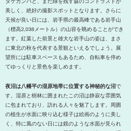
ダケカンバと、まだ緑を残す森のコントラストが
美しく、絶好の撮影スポットとなります。さらに
天候が良い日には、岩手県の最高峰である岩手山
（標高2,038メートル）の山容を眺めることができ
ます。紅葉した前景と雄大な岩手山の姿は、まさ
に東北の秋を代表する景観といえるでしょう。展
望所には駐車スペースもあるため、自転車を停め
てゆっくりと景色を楽しめます。
夜沼は八幡平の湿原地帯に位置する神秘的な沼
で
す。湿原と樹林に囲まれたこの沼は静寂な雰囲気
に包まれており、訪れる人々を魅了します。周囲
の植生が水面に映り込む様子は絵画のように美し
く、特に風のない日には鏡のような水面が見られ