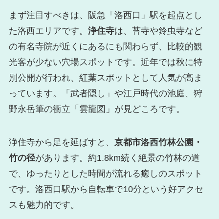
まず注目すべきは、阪急「洛西口」駅を起点とし
た洛西エリアです。
浄住寺
は、苔寺や鈴虫寺など
の有名寺院が近くにあるにも関わらず、比較的観
光客が少ない穴場スポットです。近年では秋に特
別公開が行われ、紅葉スポットとして人気が高ま
っています。「武者隠し」や江戸時代の池庭、狩
野永岳筆の衝立「雲龍図」が見どころです。
浄住寺から足を延ばすと、
京都市洛西竹林公園・
竹の径
があります。約1.8km続く絶景の竹林の道
で、ゆったりとした時間が流れる癒しのスポット
です。洛西口駅から自転車で10分という好アクセ
スも魅力的です。