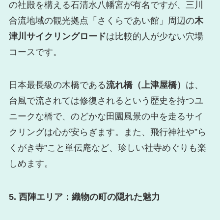
の社殿を構える石清水八幡宮が有名ですが、三川
合流地域の観光拠点「さくらであい館」周辺の
木
津川サイクリングロード
は比較的人が少ない穴場
コースです。
日本最長級の木橋である
流れ橋（上津屋橋）
は、
台風で流されては修復されるという歴史を持つユ
ニークな橋で、のどかな田園風景の中を走るサイ
クリングは心が安らぎます。また、飛行神社や”ら
くがき寺”こと単伝庵など、珍しい社寺めぐりも楽
しめます。
5. 西陣エリア：織物の町の隠れた魅力