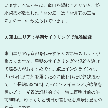
います。本堂からは比叡山を望むことができ、松
永貞徳が造営した「雪の庭」は「雪月花の三名
園」の一つに数えられています。
3. 東山エリア：早朝サイクリングで混雑回避
東山エリアは京都を代表する人気観光スポットが
集まりますが、
早朝のサイクリング
で混雑を避け
て巡るのがおすすめです。
蹴上インクライン
は、
大正時代まで船を運ぶために使われた傾斜鉄道跡
で、全長約582mにわたってソメイヨシノが線路を
覆い尽くす光景は幻想的です。特に夜明け前の午
前6時頃、ゆっくりと朝日が差し込む風景は息をの
む美しさです。