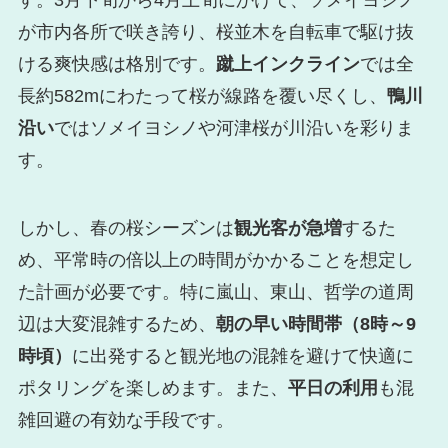
す。3月下旬から4月上旬にかけて、ソメイヨシノ
が市内各所で咲き誇り、桜並木を自転車で駆け抜
ける爽快感は格別です。
蹴上インクライン
では全
長約582mにわたって桜が線路を覆い尽くし、
鴨川
沿い
ではソメイヨシノや河津桜が川沿いを彩りま
す。
しかし、春の桜シーズンは
観光客が急増
するた
め、平常時の倍以上の時間がかかることを想定し
た計画が必要です。特に嵐山、東山、哲学の道周
辺は大変混雑するため、
朝の早い時間帯（8時～9
時頃）
に出発すると観光地の混雑を避けて快適に
ポタリングを楽しめます。また、
平日の利用
も混
雑回避の有効な手段です。