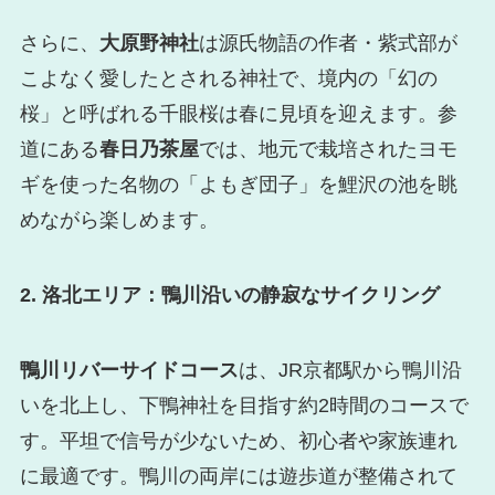
さらに、
大原野神社
は源氏物語の作者・紫式部が
こよなく愛したとされる神社で、境内の「幻の
桜」と呼ばれる千眼桜は春に見頃を迎えます。参
道にある
春日乃茶屋
では、地元で栽培されたヨモ
ギを使った名物の「よもぎ団子」を鯉沢の池を眺
めながら楽しめます。
2. 洛北エリア：鴨川沿いの静寂なサイクリング
鴨川リバーサイドコース
は、JR京都駅から鴨川沿
いを北上し、下鴨神社を目指す約2時間のコースで
す。平坦で信号が少ないため、初心者や家族連れ
に最適です。鴨川の両岸には遊歩道が整備されて