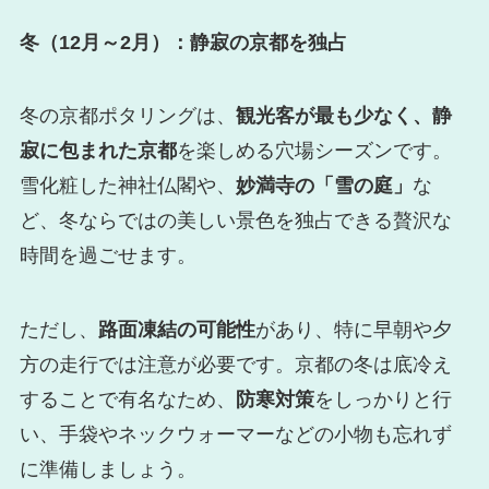
冬（12月～2月）：静寂の京都を独占
冬の京都ポタリングは、
観光客が最も少なく、静
寂に包まれた京都
を楽しめる穴場シーズンです。
雪化粧した神社仏閣や、
妙満寺の「雪の庭」
な
ど、冬ならではの美しい景色を独占できる贅沢な
時間を過ごせます。
ただし、
路面凍結の可能性
があり、特に早朝や夕
方の走行では注意が必要です。京都の冬は底冷え
することで有名なため、
防寒対策
をしっかりと行
い、手袋やネックウォーマーなどの小物も忘れず
に準備しましょう。