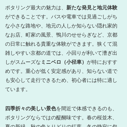
ポタリング最大の魅力は、
新たな発見と地元体験
ができることです。バスや電車では見過ごしがち
な小さな路地や、地元の人しか知らない隠れ家的
なお店、町家の風景、鴨川のせせらぎなど、京都
の日常に触れる貴重な体験ができます。狭くて混
雑しやすい京都の道では、小回りが利いて漕ぎ出
しがスムーズな
ミニベロ（小径車）
が特におすす
めです。重心が低く安定感があり、知らない道で
も安心して走行できるため、初心者には特に適し
ています。
四季折々の美しい景色
を間近で体感できるのも、
ポタリングならではの醍醐味です。春の桜並木、
夏の新緑、秋の色とりどりの紅葉、冬の静寂に包