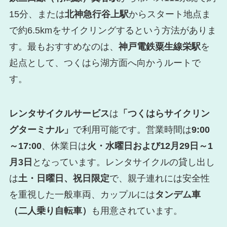
15分、または
北神急行谷上駅
からスタート地点ま
で約6.5kmをサイクリングするという方法がありま
す。最もおすすめなのは、
神戸電鉄粟生線栄駅
を
起点として、つくはら湖方面へ向かうルートで
す。
レンタサイクルサービス
は
「つくはらサイクリン
グターミナル」
で利用可能です。営業時間は
9:00
～17:00
、休業日は
火・水曜日および12月29日～1
月3日
となっています。レンタサイクルの貸し出し
は
土・日曜日、祝日限定
で、親子連れには安全性
を重視した一般車両、カップルには
タンデム車
（二人乗り自転車）
も用意されています。