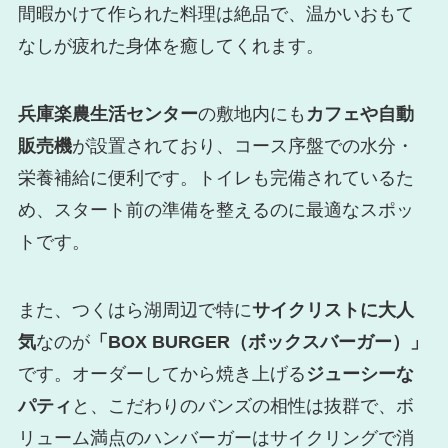
間暇かけて作られた料理は絶品で、温かいおもて
なしが疲れた身体を癒してくれます。
兵庫楽農生活センター
の敷地内にも
カフェや自動
販売機
が設置されており、コース序盤での水分・
栄養補給に便利です。トイレも完備されているた
め、スタート前の準備を整えるのに最適なスポッ
トです。
また、つくはら湖周辺で特に
サイクリストに大人
気
なのが
「BOX BURGER（ボックスバーガー）」
です。オーダーしてから焼き上げる
ジューシーな
パティ
と、こだわりのバンズの相性は抜群で、ボ
リューム満点のハンバーガーはサイクリングで消