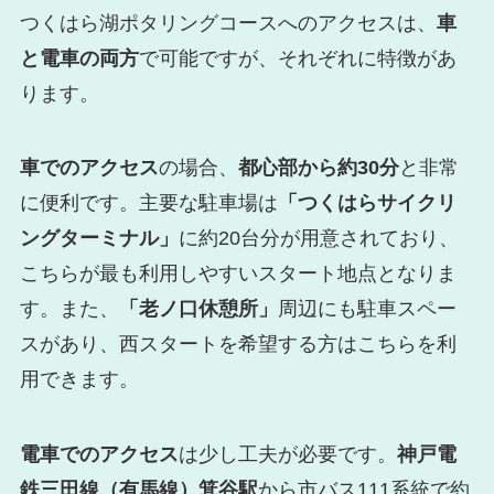
つくはら湖ポタリングコースへのアクセスは、
車
と電車の両方
で可能ですが、それぞれに特徴があ
ります。
車でのアクセス
の場合、
都心部から約30分
と非常
に便利です。主要な駐車場は
「つくはらサイクリ
ングターミナル」
に約20台分が用意されており、
こちらが最も利用しやすいスタート地点となりま
す。また、
「老ノ口休憩所」
周辺にも駐車スペー
スがあり、西スタートを希望する方はこちらを利
用できます。
電車でのアクセス
は少し工夫が必要です。
神戸電
鉄三田線（有馬線）箕谷駅
から市バス111系統で約