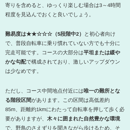
寄りを含めると、ゆっくり楽しむ場合は3～4時間
程度を見込んでおくと良いでしょう。
難易度は★★☆☆☆（5段階中2）
と初心者向け
で、普段自転車に乗り慣れていない方でも十分に
完走可能です。コースの大部分は
平坦または緩や
かな勾配
で構成されており、激しいアップダウン
は少なめです。
ただし、コース中間地点付近には
唯一の難所とな
る階段区間
があります。この区間は高低差約
85m、距離約1kmにわたって自転車を押して歩く必
要がありますが、
木々に囲まれた自然豊かな環境
で、野鳥のさえずりを聞きながら歩けるため、そ