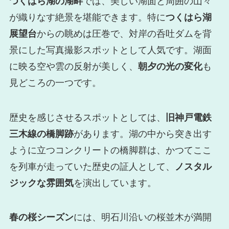
つくはら湖の湖畔
では、美しい湖面と周囲の山々
が織りなす絶景を堪能できます。特に
つくはら湖
展望台
からの眺めは圧巻で、対岸の呑吐ダムを背
景にした写真撮影スポットとして人気です。湖面
に映る空や雲の反射が美しく、
朝夕の光の変化
も
見どころの一つです。
歴史を感じさせるスポットとしては、
旧神戸電鉄
三木線の橋脚跡
があります。湖の中から突き出す
ように立つコンクリートの橋脚群は、かつてここ
を列車が走っていた歴史の証人として、
ノスタル
ジックな雰囲気
を演出しています。
春の桜シーズン
には、明石川沿いの桜並木が満開