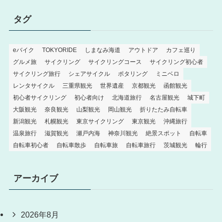
タグ
eバイク
TOKYORIDE
しまなみ海道
アウトドア
カフェ巡り
グルメ旅
サイクリング
サイクリングコース
サイクリング初心者
サイクリング旅行
シェアサイクル
ポタリング
ミニベロ
レンタサイクル
三重県観光
世界遺産
京都観光
函館観光
初心者サイクリング
初心者向け
北海道旅行
名古屋観光
城下町
大阪観光
奈良観光
山梨観光
岡山観光
折りたたみ自転車
新潟観光
札幌観光
東京サイクリング
東京観光
沖縄旅行
温泉旅行
滋賀観光
瀬戸内海
神奈川観光
絶景スポット
自転車
自転車初心者
自転車散歩
自転車旅
自転車旅行
茨城観光
輪行
アーカイブ
2026年8月